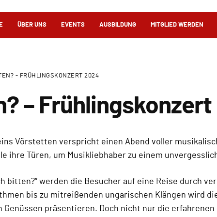
E
ÜBER UNS
EVENTS
AUSBILDUNG
MITGLIED WERDEN
TTEN? - FRÜHLINGSKONZERT 2024
en? – Frühlingskonzer
ns Vörstetten verspricht einen Abend voller musikalisc
alle ihre Türen, um Musikliebhaber zu einem unvergesslic
ch bitten?“ werden die Besucher auf eine Reise durch v
men bis zu mitreißenden ungarischen Klängen wird die
en Genüssen präsentieren. Doch nicht nur die erfahrene